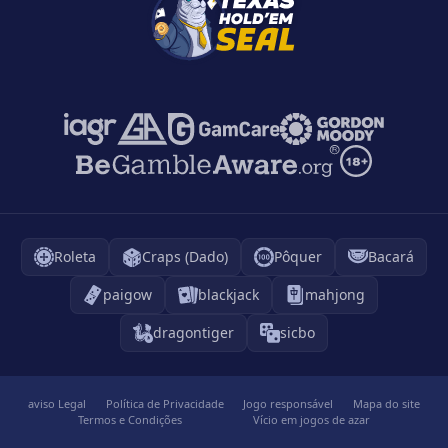
Roleta
Craps (Dado)
Pôquer
Bacará
paigow
blackjack
mahjong
dragontiger
sicbo
aviso Legal
Política de Privacidade
Jogo responsável
Mapa do site
Termos e Condições
Vício em jogos de azar