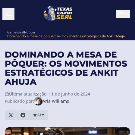
PT
GamesSeal
Notícia
Dominando a mesa de pôquer: os movimentos estratégicos de Ankit Ahuja
DOMINANDO A MESA DE
PÔQUER: OS MOVIMENTOS
ESTRATÉGICOS DE ANKIT
AHUJA
Última atualização: 11 de junho de 2024
Publicado por:
Aria Williams
AI