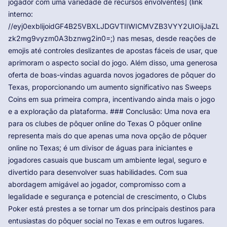
jogador com uma variedade de recursos envolventes] (link
interno:
//eyj0exblijoidGF4B25VBXLJDGVTIIWICMVZB3VYY2UIOijJa
zk2mg9vyzm0A3bznwg2in0=;) nas mesas, desde reações de
emojis até controles deslizantes de apostas fáceis de usar, que
aprimoram o aspecto social do jogo. Além disso, uma generosa
oferta de boas-vindas aguarda novos jogadores de pôquer do
Texas, proporcionando um aumento significativo nas Sweeps
Coins em sua primeira compra, incentivando ainda mais o jogo
e a exploração da plataforma. ### Conclusão: Uma nova era
para os clubes de pôquer online do Texas O pôquer online
representa mais do que apenas uma nova opção de pôquer
online no Texas; é um divisor de águas para iniciantes e
jogadores casuais que buscam um ambiente legal, seguro e
divertido para desenvolver suas habilidades. Com sua
abordagem amigável ao jogador, compromisso com a
legalidade e segurança e potencial de crescimento, o Clubs
Poker está prestes a se tornar um dos principais destinos para
entusiastas do pôquer social no Texas e em outros lugares.