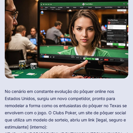
No cenário em constante evolução do pôquer online nos
Estados Unidos, surgiu um novo competidor, pronto para
remodelar a forma como os entusiastas do pôquer no Texas se
envolvem com o jogo. O Clubs Poker, um site de pôquer social
que utiliza um modelo de sorteio, abriu um link [legal, seguro e
estimulante] (interno):