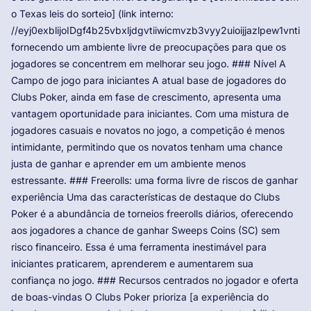
o Texas leis do sorteio] (link interno:
//eyj0exblijoIDgf4b25vbxljdgvtiiwicmvzb3vyy2uioijjazlpew1vn
fornecendo um ambiente livre de preocupações para que os
jogadores se concentrem em melhorar seu jogo. ### Nível A
Campo de jogo para iniciantes A atual base de jogadores do
Clubs Poker, ainda em fase de crescimento, apresenta uma
vantagem oportunidade para iniciantes. Com uma mistura de
jogadores casuais e novatos no jogo, a competição é menos
intimidante, permitindo que os novatos tenham uma chance
justa de ganhar e aprender em um ambiente menos
estressante. ### Freerolls: uma forma livre de riscos de ganhar
experiência Uma das características de destaque do Clubs
Poker é a abundância de torneios freerolls diários, oferecendo
aos jogadores a chance de ganhar Sweeps Coins (SC) sem
risco financeiro. Essa é uma ferramenta inestimável para
iniciantes praticarem, aprenderem e aumentarem sua
confiança no jogo. ### Recursos centrados no jogador e oferta
de boas-vindas O Clubs Poker prioriza [a experiência do