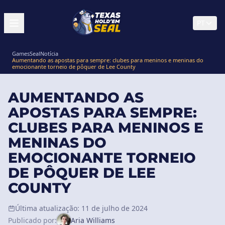
PT
GamesSeal
Notícia
Aumentando as apostas para sempre: clubes para meninos e meninas do
emocionante torneio de pôquer de Lee County
AUMENTANDO AS
APOSTAS PARA SEMPRE:
CLUBES PARA MENINOS E
MENINAS DO
EMOCIONANTE TORNEIO
DE PÔQUER DE LEE
COUNTY
Última atualização: 11 de julho de 2024
Publicado por:
Aria Williams