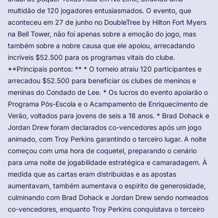
multidão de 120 jogadores entusiasmados. O evento, que
aconteceu em 27 de junho no DoubleTree by Hilton Fort Myers
na Bell Tower, não foi apenas sobre a emoção do jogo, mas
também sobre a nobre causa que ele apoiou, arrecadando
incríveis $52.500 para os programas vitais do clube.
**Principais pontos: ** * O torneio atraiu 120 participantes e
arrecadou $52.500 para beneficiar os clubes de meninos e
meninas do Condado de Lee. * Os lucros do evento apoiarão o
Programa Pós-Escola e o Acampamento de Enriquecimento de
Verão, voltados para jovens de seis a 18 anos. * Brad Dohack e
Jordan Drew foram declarados co-vencedores após um jogo
animado, com Troy Perkins garantindo o terceiro lugar. A noite
começou com uma hora de coquetel, preparando o cenário
para uma noite de jogabilidade estratégica e camaradagem. À
medida que as cartas eram distribuídas e as apostas
aumentavam, também aumentava o espírito de generosidade,
culminando com Brad Dohack e Jordan Drew sendo nomeados
co-vencedores, enquanto Troy Perkins conquistava o terceiro